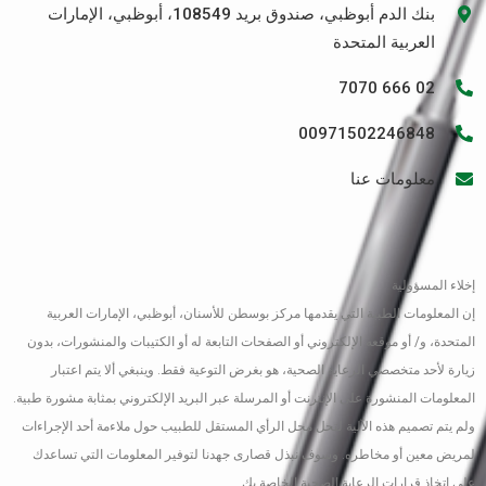
بنك الدم أبوظبي، صندوق بريد 108549، أبوظبي، الإمارات
العربية المتحدة
02 666 7070
00971502246848
معلومات عنا
إخلاء المسؤولية
إن المعلومات الطبية التي يقدمها مركز بوسطن للأسنان، أبوظبي، الإمارات العربية
المتحدة، و/ أو موقعه الإلكتروني أو الصفحات التابعة له أو الكتيبات والمنشورات، بدون
زيارة لأحد متخصصي الرعاية الصحية، هو بغرض التوعية فقط. وينبغي ألا يتم اعتبار
المعلومات المنشورة على الإنترنت أو المرسلة عبر البريد الإلكتروني بمثابة مشورة طبية.
ولم يتم تصميم هذه الآلية لتحل محل الرأي المستقل للطبيب حول ملاءمة أحد الإجراءات
لمريض معين أو مخاطره. وسوف نبذل قصارى جهدنا لتوفير المعلومات التي تساعدك
على اتخاذ قرارات الرعاية الصحية الخاصة بك.