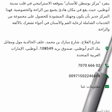
ينفرد “مركز بوسطن للأسنان” بموقعه الاستراتيجي في قلب مدينة
أبوظبي، حيث يقع في مكان هادئ يجمع بين الراحة والخصوصية. فهذا
المركز جدير بأن يكون وجهتك المنشودة للحصول على مجموعة من
الخدمات الشاملة لرعاية الفم والأسنان في أجواء تشعرك بالألفة
والراحة.
شارع الفلاح، شارع مبارك بن محمد، خلف الخالدية مول ومقابل
بنك الدم أبوظبي، صندوق بريد 108549، أبوظبي، الإمارات
العربية المتحدة
02 666 7070
00971502246848
معلومات عنا
إخلاء المسؤولية