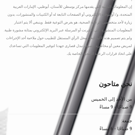
إن المعلومات الطبية التي يقدمها مركز بوسطن للأسنان، أبوظبي، الإمارات العربية
المتحدة، و/ أو موقعه الإلكتروني أو الصفحات التابعة له أو الكتيبات والمنشورات، بدون
زيارة لأحد متخصصي الرعاية الصحية، هو بغرض التوعية فقط. وينبغي ألا يتم اعتبار
المعلومات المنشورة على الإنترنت أو المرسلة عبر البريد الإلكتروني بمثابة مشورة طبية.
ولم يتم تصميم هذه الآلية لتحل محل الرأي المستقل للطبيب حول ملاءمة أحد الإجراءات
لمريض معين أو مخاطره. وسوف نبذل قصارى جهدنا لتوفير المعلومات التي تساعدك
على اتخاذ قرارات الرعاية الصحية الخاصة بك.
نحن متاحون
من الأحد إلى الخميس
9 صباحًا - 9 مساءً
جمعة:
9 صباحًا - 6 مساءً