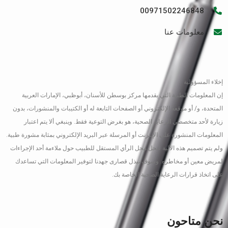
00971502246848
معلومات عنا
إخلاء المسؤولية
إن المعلومات الطبية التي يقدمها مركز بوسطن للأسنان، أبوظبي، الإمارات العربية
المتحدة، و/ أو موقعه الإلكتروني أو الصفحات التابعة له أو الكتيبات والمنشورات، بدون
زيارة لأحد متخصصي الرعاية الصحية، هو بغرض التوعية فقط. وينبغي ألا يتم اعتبار
المعلومات المنشورة على الإنترنت أو المرسلة عبر البريد الإلكتروني بمثابة مشورة طبية.
ولم يتم تصميم هذه الآلية لتحل محل الرأي المستقل للطبيب حول ملاءمة أحد الإجراءات
لمريض معين أو مخاطره. وسوف نبذل قصارى جهدنا لتوفير المعلومات التي تساعدك
على اتخاذ قرارات الرعاية الصحية الخاصة بك.
نحن متاحون